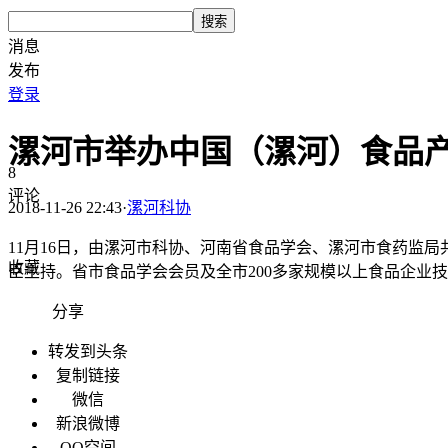
搜索
消息
发布
登录
漯河市举办中国（漯河）食品
8
评论
2018-11-26 22:43
·
漯河科协
11月16日，由漯河市科协、河南省食品学会、漯河市食药监
收藏
臣主持。省市食品学会会员及全市200多家规模以上食品企业
分享
转发到头条
复制链接
微信
新浪微博
QQ空间