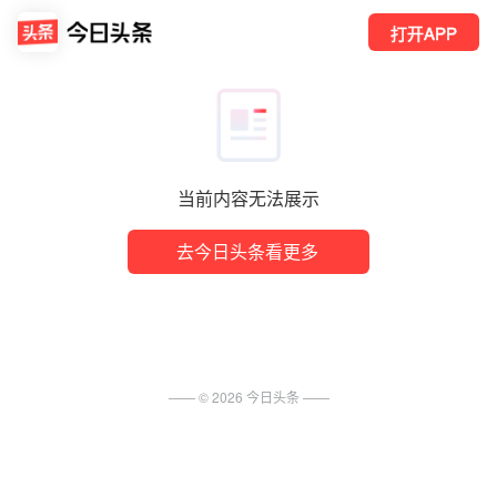
打开APP
当前内容无法展示
去今日头条看更多
—— ©
2026
今日头条
——