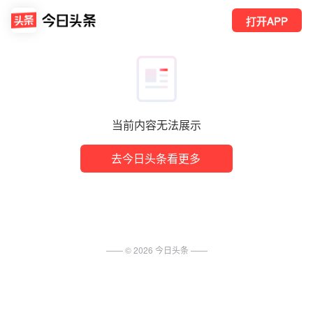
打开APP
当前内容无法展示
去今日头条看更多
—— ©
2026
今日头条
——