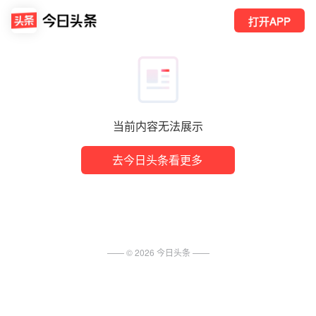
打开APP
当前内容无法展示
去今日头条看更多
—— ©
2026
今日头条
——