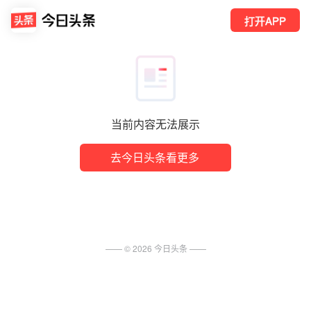
打开APP
当前内容无法展示
去今日头条看更多
—— ©
2026
今日头条
——