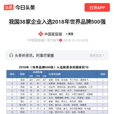
打开APP
我国38家企业入选2018年世界品牌500强
中国家庭报
关注
《中国家庭报》官方账号
  2018-12-19 04:23
头条听资讯，时事尽掌握
去听全文