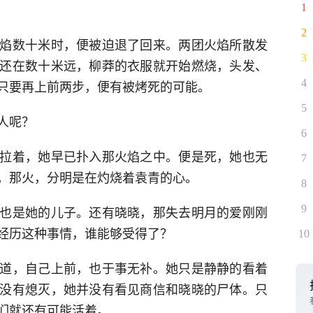
1
2
焰数十米时，便被迫退了回来。两团火焰所散发
3
还在数十米远，柳莽的衣服就开始燃烧，头发、
只要再上前两步，便有被烤死的可能。
4
5
人呢？
6
拉着，她早已扑入那火焰之中。便是死，她也无
7
。那火，分明是在灼烧着袁青的心。
8
也是她的儿子。还有晓晓，那失去明月的爱刚刚
9
经历这种事情，谁能够受得了？
10
道，自己上前，也于事无补。她只是静静的看着
没有熄灭，她并没有看见商信和晓晓的尸体。只
们就还有可能活着。