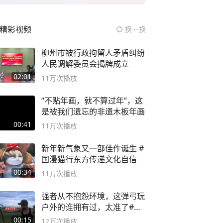
精彩视频
换一换
柳州市被行政拘留人矛盾纠纷
人民调解委员会揭牌成立
02:01
11万
次播放
“不贴年画，就不算过年”，这
是被我们遗忘的非遗木板年画
00:41
11万
次播放
新年新气象又一部佳作诞生 #
国漫猫行东方传递文化自信
00:34
11万
次播放
强者从不抱怨环境，这弹弓玩
户外的谁拥有过，太准了#弹
弓#户外
00:15
12万
次播放