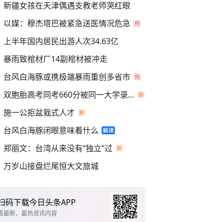
新疆女孩在天津偶遇支教老师哭红眼
以媒：穆杰塔巴被紧急送医情况危急
上半年国内居民出游人次34.63亿
暴雨致棺材厂14副棺材被冲走
台风白海豚或携极端暴雨重创多省市
双胞胎高考同考660分被同一大学录取
施一公拒盆栽式人才
台风白海豚闭眼意味着什么
郑丽文：台湾从来没有“独立”过
万岁山接盘烂尾恒大文旅城
扫码下载今日头条APP
看最新、最热资讯内容