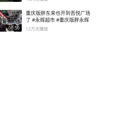
重庆版胖东来也开到吾悦广场
了 #永辉超市 #重庆版胖永辉
00:50
12万
次播放