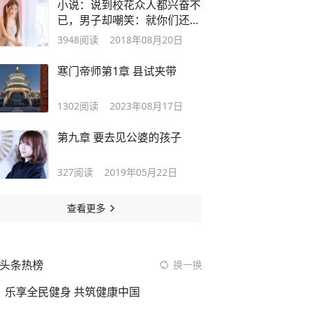
小说：说到校花众人都兴奋不
已，男子却嘲笑：就你们还想
泡校花？
3948
阅读
2018年08月20日
寒门帝师第1章 县试夹带
1302
阅读
2023年08月17日
第九章 要去见公婆的孩子
327
阅读
2019年05月22日
查看更多
头条热榜
换一换
乐享全民健身 共筑健康中国