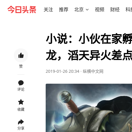
关注
推荐
北京
视频
财经
科
小说：小伙在家
龙，滔天异火差
赞
2019-01-26 20:34
·
纵横中文网
评论
收藏
分享