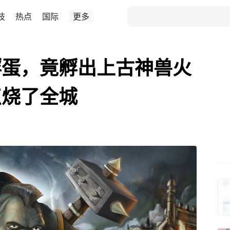
技
热点
国际
更多
孵蛋，竟孵出上古神兽火
点烧了全城