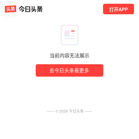
打开APP
当前内容无法展示
去今日头条看更多
—— ©
2026
今日头条
——