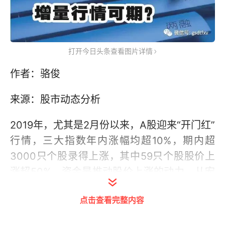
打开今日头条查看图片详情
作者：骆俊
来源：股市动态分析
2019年，尤其是2月份以来，A股迎来“开门红”
行情，三大指数年内涨幅均超10%，期内超
3000只个股录得上涨，其中59只个股股价上
涨超50%。资金是推动股价上涨的动力，从宏
观货币环境来看，国内正经历从去杠杆到稳杠
点击查看完整内容
杆甚至加杠杆的变化，定向降息、全面降准以
及放松对小微企业信贷等一系列举措纷纷出