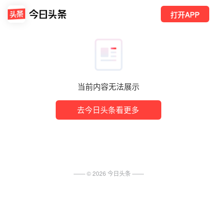
打开APP
当前内容无法展示
去今日头条看更多
—— ©
2026
今日头条
——