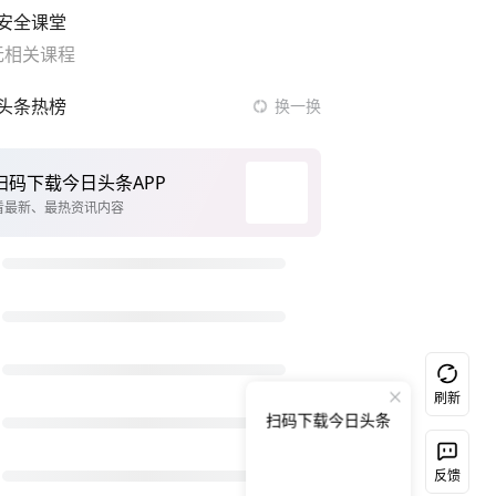
安全课堂
无相关课程
头条热榜
换一换
夯实基础开新局
一些民办高校招不到学生了
2名小孩玩手机低头幅度近乎折叠
我国外贸延续良好增长态势
台风白海豚实时路径
国乒男单横滨冠军赛全军覆没
女子称面试大概率失败但很开心
刷新
扫码下载今日头条
沙特土耳其巴基斯坦签署共同防务协议
上海：台风白海豚或将带来龙卷风
反馈