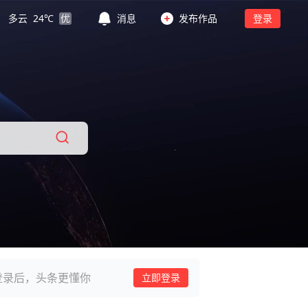
多云
24
℃
优
消息
发布作品
登录
登录后，头条更懂你
立即登录