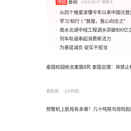
要闻
2026.08.07
星期五
从四个维度读懂今年以来中国元首
学习·知行丨“敦煌，我心向往之”
南水北调中线工程调水突破800亿
列车轨道串起消费新活力
为基层减负 促实干担当
泰国校园枪击案致8死 泰国总理：将禁
直新闻
2小时前
预警机上航母有多难？几十吨铁鸟惊险起