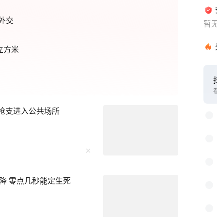
外交
暂
立方米
1
2
止枪支进入公共场所
3
4
5
6
降 零点几秒能定生死
7
8