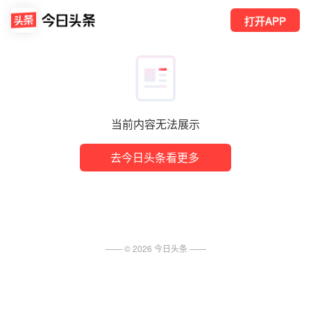
打开APP
当前内容无法展示
去今日头条看更多
—— ©
2026
今日头条
——