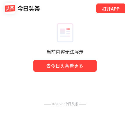
打开APP
当前内容无法展示
去今日头条看更多
—— ©
2026
今日头条
——