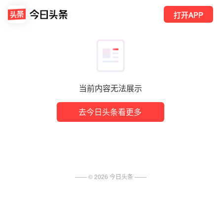
打开APP
当前内容无法展示
去今日头条看更多
—— ©
2026
今日头条
——