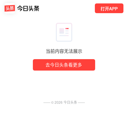
打开APP
当前内容无法展示
去今日头条看更多
—— ©
2026
今日头条
——