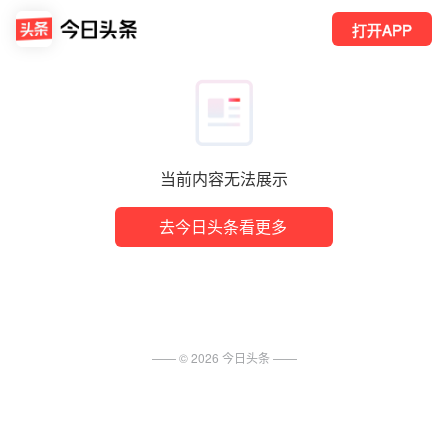
打开APP
当前内容无法展示
去今日头条看更多
—— ©
2026
今日头条
——