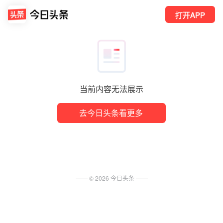
打开APP
当前内容无法展示
去今日头条看更多
—— ©
2026
今日头条
——