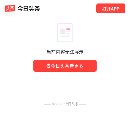
打开APP
当前内容无法展示
去今日头条看更多
—— ©
2026
今日头条
——