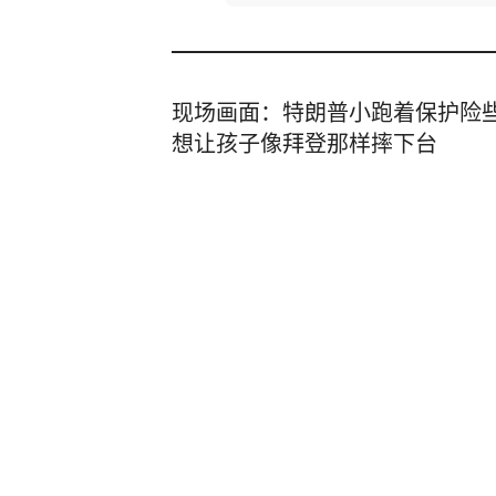
现场画面：特朗普小跑着保护险
想让孩子像拜登那样摔下台
九派新闻
40分钟前
海峡网
2小时前
·
海峡网官方账号
【中国公民尽快撤离或转移！我使馆紧急提醒】
国驻刚果民主共和国大使馆发布《刚
026年8月5日）》： 一、近期重要案件 （一）截至8月3日，刚
分享
4
15
果（金）伊图里、北基伍、南基伍、
博拉确诊病例3874例、死亡1751例。 （二）7月30日至31日
湖南能源集团有限公司总经理胡
不明武装人员在北基伍省贝尼、尼拉