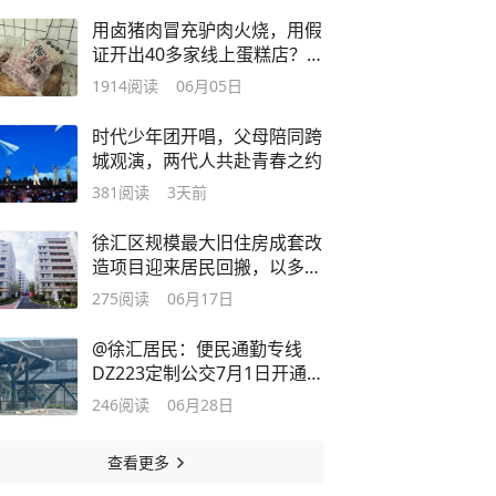
用卤猪肉冒充驴肉火烧，用假
证开出40多家线上蛋糕店？！
上海警方出手
1914
阅读
06月05日
时代少年团开唱，父母陪同跨
城观演，两代人共赴青春之约
381
阅读
3天前
徐汇区规模最大旧住房成套改
造项目迎来居民回搬，以多项
“首次”交出民生答卷
275
阅读
06月17日
@徐汇居民：便民通勤专线
DZ223定制公交7月1日开通，
从“人等车”转向“车应人”
246
阅读
06月28日
查看更多