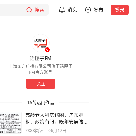
搜索
消息
发布
登录
话匣子FM
上海东方广播有限公司旗下话匣子
FM官方账号
关注
TA的热门作品
高龄老人租房遇困：房东拒
租、政策有限，晚年安居该咋
办？
7388
阅读
06月17日