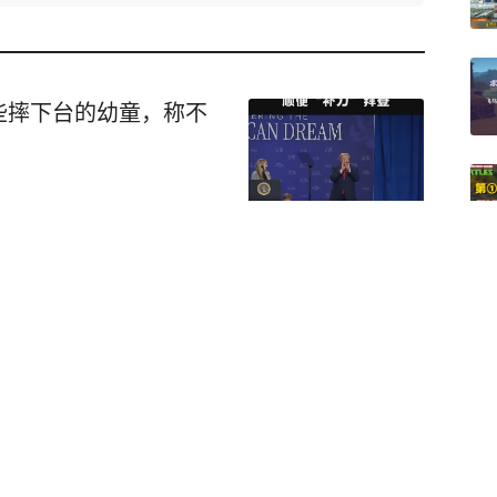
些摔下台的幼童，称不
关注
 6日凌晨，中
果（金）安全形势通报（2
上韦莱、乔波累计报告埃
，
瑞连接受纪律审查和监
贡戈地等地发动袭击，造