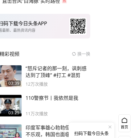
直击台风“白海豚”实时路径
扫码下载今日头条APP
看最新、最热资讯内容
精彩视频
换一换
“怒斥记者的那一刻，讽刺感
达到了顶峰” #打工 #混剪
03:39
12万
次播放
110警察节丨我依然是我
03:25
11万
次播放
印度军事雄心勃勃但经济前景
首页
扫码下载今日头条
不乐观，韩国也面临经济衰退