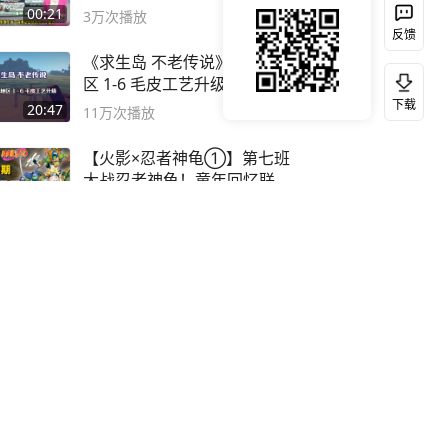
风险
00:21
3万
次播放
反馈
《求生岛 不老传说》飞鸟地
区 1-6 毛皮工艺升级 #还得是
主机大作
下载
20:47
11万
次播放
【火影×忍者神龟①】第七班
大战忍者神龟！童年回忆联动
论武？
08:55
11万
次播放