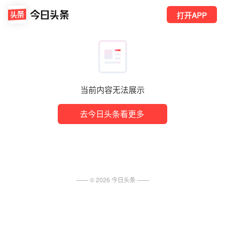
打开APP
当前内容无法展示
去今日头条看更多
—— ©
2026
今日头条
——