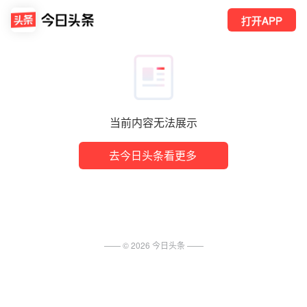
打开APP
当前内容无法展示
去今日头条看更多
—— ©
2026
今日头条
——