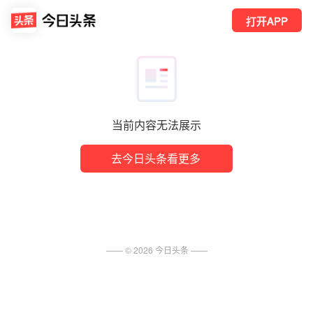
打开APP
当前内容无法展示
去今日头条看更多
—— ©
2026
今日头条
——