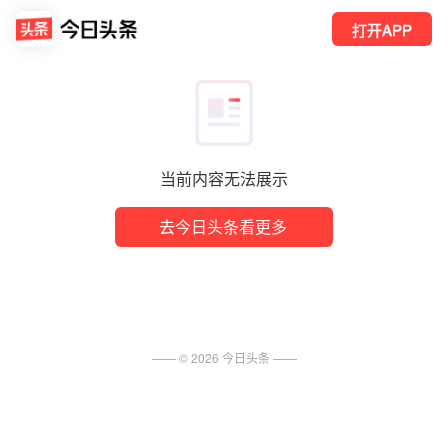
打开APP
当前内容无法展示
去今日头条看更多
—— ©
2026
今日头条
——