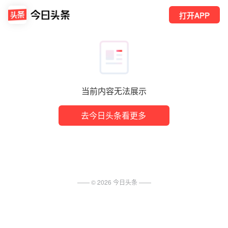
打开APP
当前内容无法展示
去今日头条看更多
—— ©
2026
今日头条
——