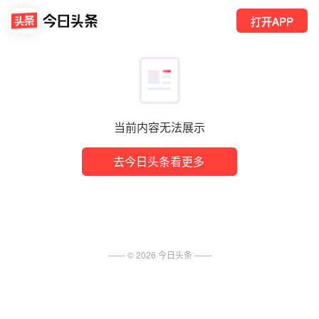
打开APP
当前内容无法展示
去今日头条看更多
—— ©
2026
今日头条
——