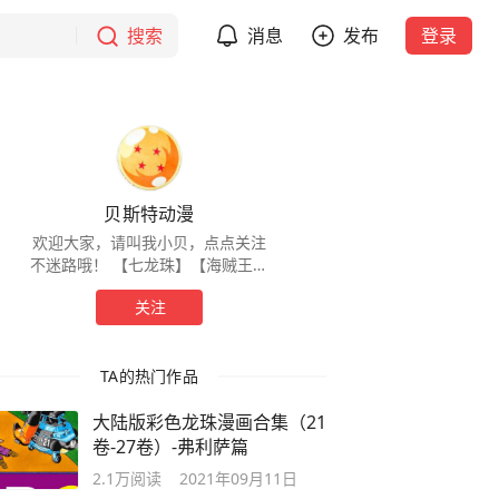
搜索
消息
发布
登录
贝斯特动漫
欢迎大家，请叫我小贝，点点关注
不迷路哦！ 【七龙珠】【海贼王】
【火影】【柯南】【机器猫】
关注
【EVA】【拳皇】等等同人漫画持续
更新中……
TA的热门作品
大陆版彩色龙珠漫画合集（21
卷-27卷）-弗利萨篇
2.1万
阅读
2021年09月11日