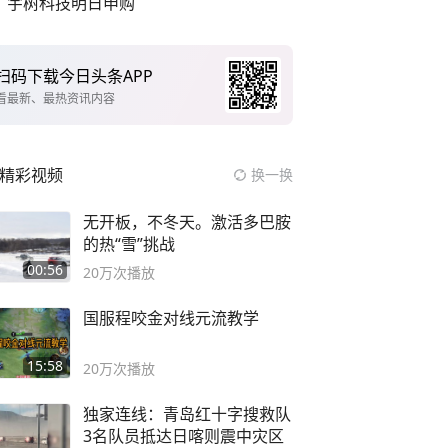
宇树科技明日申购
扫码下载今日头条APP
看最新、最热资讯内容
精彩视频
换一换
无开板，不冬天。激活多巴胺
的热“雪”挑战
00:56
20万
次播放
国服程咬金对线元流教学
15:58
20万
次播放
独家连线：青岛红十字搜救队
3名队员抵达日喀则震中灾区