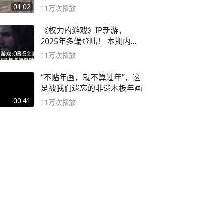
01:02
11万
次播放
《权力的游戏》IP新游，
2025年多端登陆！ 本期内容
概要
03:51
11万
次播放
“不贴年画，就不算过年”，这
是被我们遗忘的非遗木板年画
00:41
11万
次播放