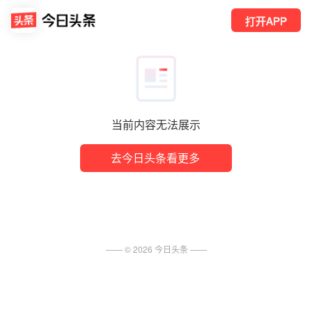
打开APP
当前内容无法展示
去今日头条看更多
—— ©
2026
今日头条
——