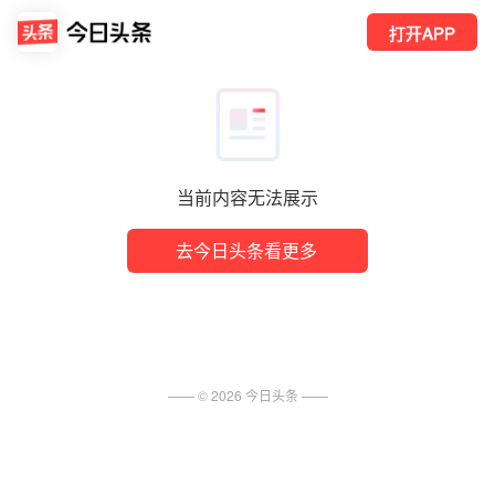
打开APP
当前内容无法展示
去今日头条看更多
—— ©
2026
今日头条
——