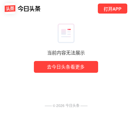
打开APP
当前内容无法展示
去今日头条看更多
—— ©
2026
今日头条
——