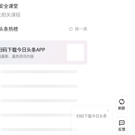
安全课堂
无相关课程
头条热榜
换一换
人民的健康、体质、幸福一脉相承
白海豚将正面袭击贯穿浙江
伊媒发布伊朗最高领袖视频
一周“靓”数
河南潜逃10日重大刑案嫌疑人落网
伊总统：伊朗要学中国做好自己的事
台风白海豚或重创多省市
刷新
扫码下载今日头条
上半年国内手机销量TOP30出炉
河南西平刑案嫌犯逃窜时伤害多人
反馈