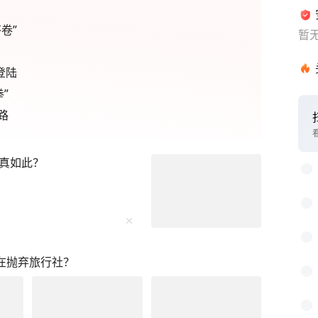
卷”
暂
登陆
”
路
1
2
实真如此？
3
4
5
6
正在抛弃旅行社？
7
8