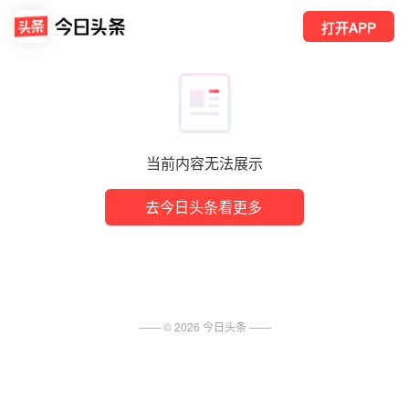
打开APP
当前内容无法展示
去今日头条看更多
—— ©
2026
今日头条
——