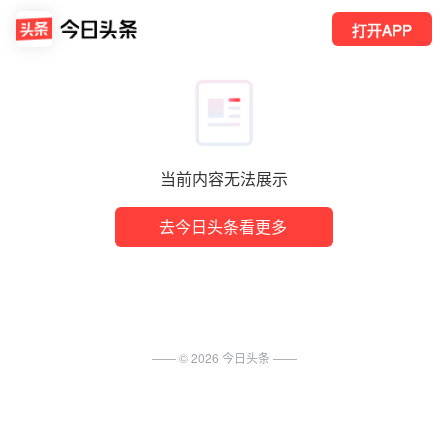
打开APP
当前内容无法展示
去今日头条看更多
—— ©
2026
今日头条
——