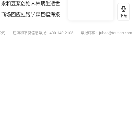
永和豆浆创始人林炳生逝世
商场回应挂钱学森巨幅海报
下载
公司
违法和不良信息举报：400-140-2108
举报邮箱：jubao@toutiao.com
扫码下载今日头条APP
看最新、最热资讯内容
26
今日头条
黄打非网上举报
谣言曝光台
有害信息举报
举报受理公示
 专项举报：mcnjubao@toutiao.com
人相关举报：400-140-2108
荐专项举报：sfjubao@bytedance.com
P证140141号
P备12025439号-3
文化经营许可证 京网文〔2023〕3628-111号
执照
广播电视节目制作经营许可证