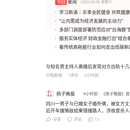
要闻
2026.08.08
星期六
学习新语｜乐享全民健身 共筑健
“让内需成为经济发展的主动力”
多部门调度部署防范应对“白海豚”
服务实体经济 财政金融打出“组合拳
看传统高耗能行业如何走出低碳新
与知名男主持人离婚后发现对方出轨十几年
闪电新闻
1
评论
2小时前
扬子晚报
9小时前
·
《扬子晚报》官
四川一男子与已婚女子婚外情，被女方丈
后开车撞情敌结果错撞路人，涉故意杀人
川兴文县午夜时分曾发生一起车祸，一男
分享
评论
15
垂危。事发第二天，肇事司机龚豪（化名