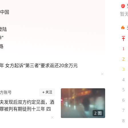
康中国
暂
登陆
”
路
1
2
 女方起诉“第三者”要求返还20余万元
3
4
5
方账号
关注
6
夫发现后双方约定见面，酒
罪被判有期徒刑十三年 四
7
2
图
子陈宇（化名）被撞，生命
8
）主动向警方投案，说自己