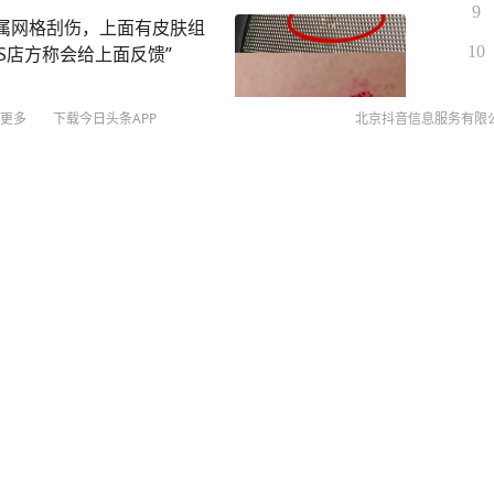
民警仔细查看现场监控发现，
9
金属网格刮伤，上面有皮肤组
车辆后迅速提速，撞人前明
S店方称会给上面反馈”
10
有很强的目的性。警方还在
与一人通话，双方约好在附
名）是婚外情关系。事发当
更多
下载今日头条APP
北京抖音信息服务有限
戚聚会，饭后，她又和龚豪
给丈夫雷谦打电话，让他来接
正在抛弃旅行社？
最后是赶来的雷谦结了账。
©
20
就一腔怒火的雷谦，看到有
扫
话中爆发激烈争吵，并约定
网络
下，开车朝他以为的“情敌
网上
刚和亲友聚餐结束的陈宇……
侵权
罪判处龚豪有期徒刑十三
MCN
中级人民法院作出终审裁
未成年
闻
算法推
戒线，登陆地点又变了，气象台：上海风长雨强，警惕
京IC
京IC
网络
营业