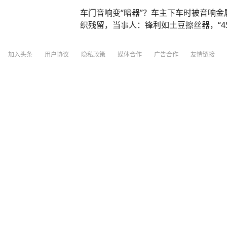
酒后“不知道怎么就撞到人了”。然而，
车门音响变“暗器”？车主下车时被音响
龚豪开车前把油门踩得轰隆轰隆响，启动
织残留，当事人：锋利如土豆擦丝器，“4
显打了方向盘，绕进去撞人后再绕出来，
行车记录仪中发现，事故发生前，龚豪曾
近见面。 原来，龚豪与一女子钱云（化
龙头新闻
15
评论
昨天07:47
加入头条
用户协议
隐私政策
媒体合作
广告合作
友情链接
晚，钱云先与其丈夫雷谦（化名）参加亲
一行人去KTV唱歌。娱乐结束后，钱云
“大规模闭店、订单暴跌50%”，中国人
自己。龚豪因为没有钱结账，逃单跑掉，
恰好在此时，龚豪给钱云打来了电话。本
陌生男子深夜给妻子打电话，与龚豪在电
见面。龚豪到达后，在酒精和怒火的刺激
一行人”撞了过去。而被撞的，其实是刚
最终，四川省兴文县人民法院以故意杀人
三联生活周刊
255
评论
7小时前
年。龚豪不服，提出上诉。四川省宜宾市
定，驳回上诉，维持原判。 来源 央视新
台风橙色预警！“白海豚”进入24小时警
出现龙卷可能！