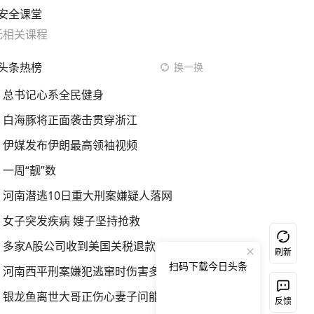
安全课堂
无相关课程
头条热榜
换一换
总书记心系全民健身
白海豚将正面袭击贯穿浙江
伊媒发布伊朗最高领袖视频
一周“靓”数
河南潜逃10日重大刑案嫌疑人落网
女子突发疾病 嫂子坚持抢救
多家A股公司收到美国关税退款
刷新
扫码下载今日头条
河南西平刑案嫌犯逃窜时伤害多人
银龙鱼离世大哥正伤心妻子问能吃不
反馈