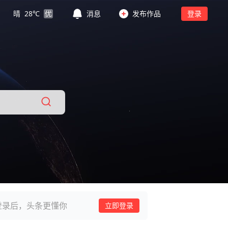
晴
28
℃
优
消息
发布作品
登录
登录后，头条更懂你
立即登录