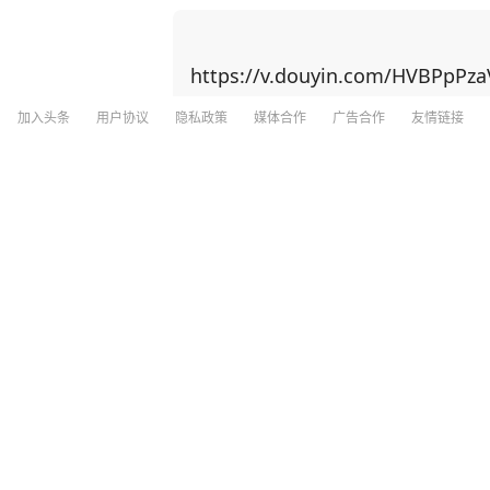
生！”振聋发聩！ 莫言作为土生土长的农村作家，凭借一系列乡土题材作品，代表国人首获诺
贝尔文学奖。 自从成名之后，莫言曾经毫无联系的亲戚朋友全都找上门。有的人进门后，一
张口就是求他办事，所求之事还特别令人为难，不知如何是
https://v.douyin.com/HVBPpPza
得来的挚友没来过几次，反倒是那些利益驱使下的人常来找
也不想得罪任何人，只能多次强忍心中的
加入头条
用户协议
隐私政策
媒体合作
广告合作
友情链接
“委屈自己”的次数也就多了。 于是，他决定不再理会敲门声，没有预约也不会随便给人开门，
分享
19
170
多关注自己的感受。 经历了这些，年过半百的莫言对人生感悟更深，沉淀多年写下了《晚熟
的人》一书，书中一口气写了12个故事
匪浅。 在现代社会的快节奏浪潮中，人们热衷于穿梭在各种饭局、聚会之间，手机铃声与消
最高检党组副书记、常务副检察长童建明
息提示音此起彼伏，似乎只有这样的热闹，才能
《重器》看片会
却提出了一种截然不同的观点：“如果你
海峡网
6小时前
个，那真要庆祝，你不是人缘变差，而是真正觉醒了。” 初读这句
其中藏着生命的大智慧——“当热闹如潮
根的土地。” 真正的独处从来不是孤僻的遁世，而是灵魂的向内生长。 一个人的成长，可能就
男子发现三个女儿都非亲生后起诉 于8月
是在某一个普通的日子里，独自坐在小院
追求表面的繁忙。 是的，越来越感觉到，当你强迫自己去参加一个并不喜欢的聚会，而自己
却显得格格不入，全程都没有说上几句话
看看新闻
1
评论
4小时前
的。 当你沉寂下来，不再被饭局、人情所绑架，才能腾空来，好好读一本好书，打磨一项技
能，亦或是学习一项特长，陶冶性情，修炼内心。 有一天你会发现，你的