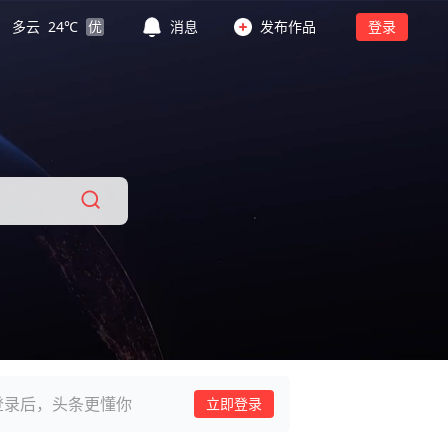
多云
24
℃
优
消息
发布作品
登录
登录后，头条更懂你
立即登录