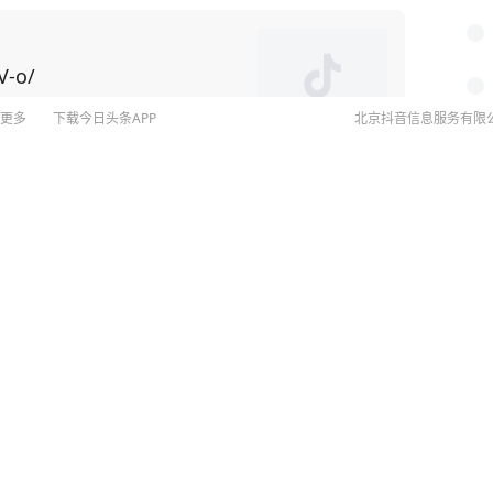
好。 可日子久了才发现，真正聊
V-o/
他。 最开始，他不想伤了情面，
不快，迎客进门。但管的闲事多了，操的闲心多了，
更多
下载今日头条APP
北京抖音信息服务有限
，每一个故事都是世间百态的缩影，细细品读绝对受益
，最高法党组成员、政治部主任孙镇平，出席电视剧
证明自己在世界上的存在价值。 然而，莫言
混到没人找你吃饭，没人喊你聚会，连电话也没几
©
20
话时只当是戏言，细品才知
扫
水般退去，露出的或许不是荒芜的滩涂，而是可以扎
网络
17日开庭
网上
，开始认真地倾听自己内心的声音。学会孤独，不要
侵权
MCN
，而把自己一晚上的时间白白浪费，这是毫无意义
未成年
算法推
圈子小而精，没有