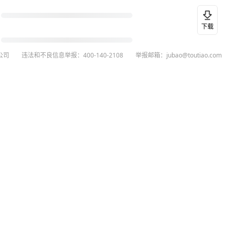
下载
公司
违法和不良信息举报：400-140-2108
举报邮箱：jubao@toutiao.com
26
今日头条
黄打非网上举报
谣言曝光台
有害信息举报
举报受理公示
 专项举报：mcnjubao@toutiao.com
人相关举报：400-140-2108
荐专项举报：sfjubao@bytedance.com