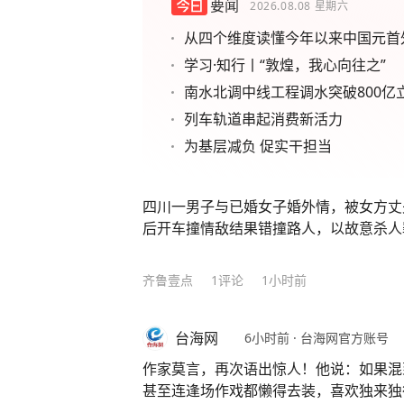
要闻
2026.08.08
星期六
从四个维度读懂今年以来中国元首
学习·知行丨“敦煌，我心向往之”
南水北调中线工程调水突破800亿
列车轨道串起消费新活力
为基层减负 促实干担当
四川一男子与已婚女子婚外情，被女方丈
后开车撞情敌结果错撞路人，以故意杀人
齐鲁壹点
1
评论
1小时前
台海网
6小时前
·
台海网官方账号
作家莫言，再次语出惊人！他说：如果混
甚至连逢场作戏都懒得去装，喜欢独来独