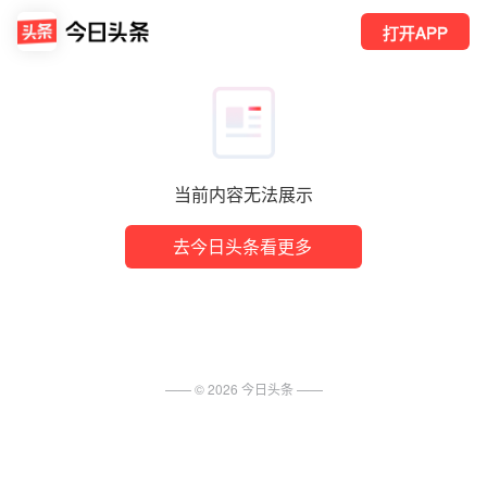
打开APP
当前内容无法展示
去今日头条看更多
—— ©
2026
今日头条
——