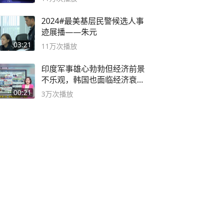
2024#最美基层民警候选人事
迹展播——朱元
03:21
11万
次播放
印度军事雄心勃勃但经济前景
不乐观，韩国也面临经济衰退
风险
00:21
3万
次播放