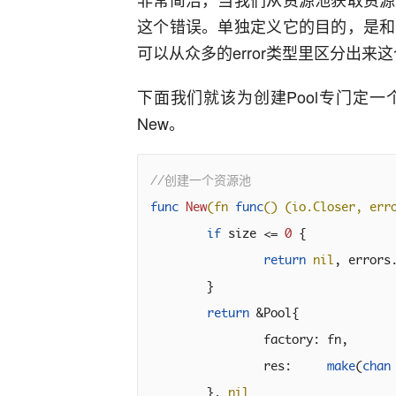
这个错误。单独定义它的目的，是和
可以从众多的error类型里区分出来这个Er
下面我们就该为创建Pool专门定
New。
//创建一个资源池
func
New
(fn 
func
()
(io.Closer, err
if
 size <= 
0
 {

return
nil
, errors
	}

return
 &Pool{

		factory: fn,

		res:     
make
(
chan
	}, 
nil