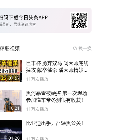
扫码下载今日头条APP
看最新、最热资讯内容
精彩视频
换一换
巨丰杯 勇弃双马 阎大师底线
猛攻 献卒催杀 潘大师精妙入
局
07:57
11万
次播放
黑河暴雪被硬控 第一次现场
参加懂车帝冬测很有收获！
10:21
11万
次播放
比亚迪出手，严惩黑公关！
01:20
11万
次播放