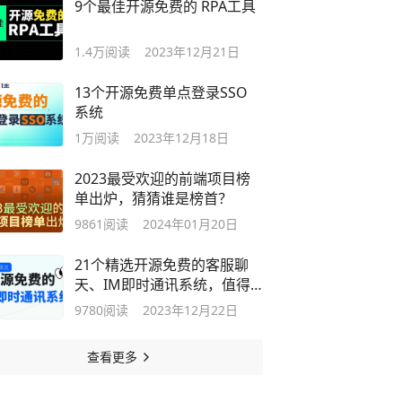
9个最佳开源免费的 RPA工具
1.4万
阅读
2023年12月21日
13个开源免费单点登录SSO
系统
1万
阅读
2023年12月18日
2023最受欢迎的前端项目榜
单出炉，猜猜谁是榜首？
9861
阅读
2024年01月20日
21个精选开源免费的客服聊
天、IM即时通讯系统，值得
收藏
9780
阅读
2023年12月22日
查看更多