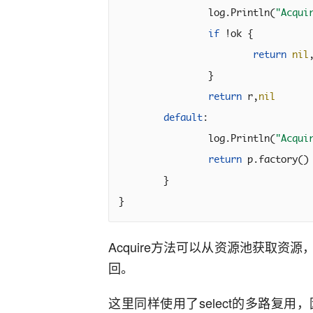
		log.Println(
"Acqu
if
 !ok {

return
nil
		}

return
 r,
nil
default
:

		log.Println(
"Acqu
return
 p.factory()

	}

}
Acquire方法可以从资源池获取资源
回。
这里同样使用了select的多路复