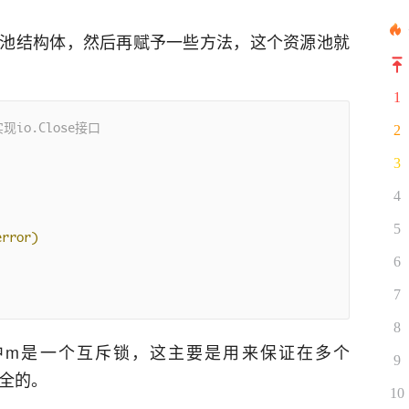
池结构体，然后再赋予一些方法，这个资源池就
1
io.Close接口
2
3
4
5
error)
6
7
8
其中m是一个互斥锁，这主要是用来保证在多个
9
安全的。
10