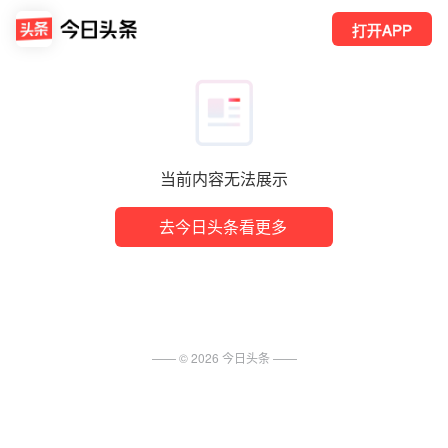
打开APP
当前内容无法展示
去今日头条看更多
—— ©
2026
今日头条
——