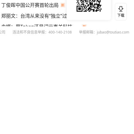
丁俊晖中国公开赛首轮出局
郑丽文：台湾从来没有“独立”过
下载
央媒：用Token还是词元事关科技话语权
公司
违法和不良信息举报：400-140-2108
举报邮箱：jubao@toutiao.com
曝美军高层寻找摆脱伊朗战事的途径
扫码下载今日头条APP
看最新、最热资讯内容
26
今日头条
黄打非网上举报
谣言曝光台
有害信息举报
举报受理公示
 专项举报：mcnjubao@toutiao.com
人相关举报：400-140-2108
荐专项举报：sfjubao@bytedance.com