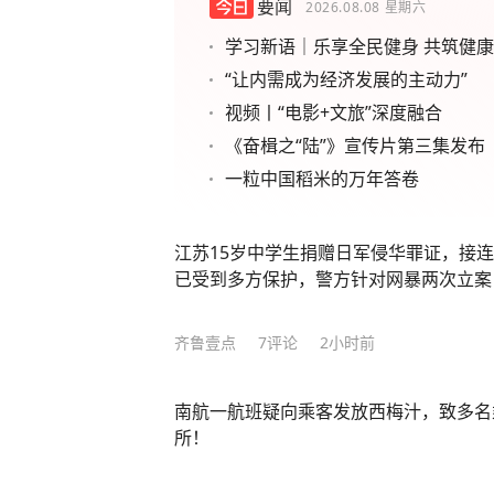
要闻
2026.08.08
星期六
学习新语｜乐享全民健身 共筑健
“让内需成为经济发展的主动力”
视频丨“电影+文旅”深度融合
《奋楫之“陆”》宣传片第三集发布
一粒中国稻米的万年答卷
江苏15岁中学生捐赠日军侵华罪证，接
已受到多方保护，警方针对网暴两次立案
齐鲁壹点
7
评论
2小时前
南航一航班疑向乘客发放西梅汁，致多名
所！