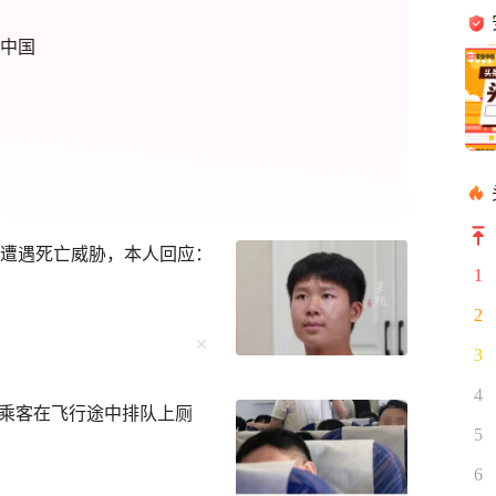
康中国
连遭遇死亡威胁，本人回应：
1
2
3
4
乘客在飞行途中排队上厕
5
6