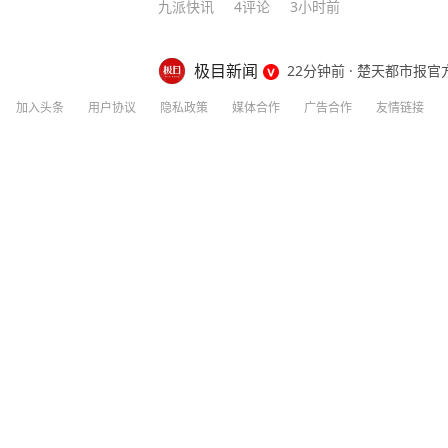
九派快讯
4
评论
3小时前
极目新闻
22分钟前
·
楚天都市报官
高速上方向盘脱手用“智驾”，男子被处罚
加入头条
用户协议
隐私政策
媒体合作
广告合作
友情链接
智驾辅助系统，但需要注意的是，驾车行
法行为。近日在京沪高速上，一名男子开
分享
评论
赞
玩手机，被警方用无人机抓拍。 当天上午
20外环立交东侧，这名驾驶员双手离开
“大规模闭店、订单暴跌50%”，中国人
通过无人机全程记录。嘉定公安分局交管
人魏某到大队接受处理。民警严肃指出，
驶，并非真正意义上的自动驾驶，驾驶员
脱离方向盘属于违法行为。 嘉定公安分
哪怕是万分之一的概率，我们作为个体都承
我觉得依赖“智驾”确实不太好，安全意
三联生活周刊
116
评论
4小时前
罚。 对于魏某的违法行为，警方处以记3分
央视新闻客户端） 更多精彩资讯请在应用
端，未经授权请勿转载，欢迎提供新闻线
台风来临，浙江温岭一家四口走在海边堤
小时报料热线027-86777777。
浪卷走