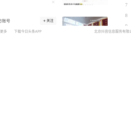
7
8
方账号
关注
9
 目前，越来越多车辆搭载了
更多
下载今日头条APP
北京抖音信息服务有限
10
驶时双手离开方向盘属于违
启“智驾”，双手脱离方向盘
，在G2京沪高速入沪方向S
方向盘，低头操作手机，警方
正在抛弃旅行社？
支队高速大队民警传唤当事
车辆“智驾”系统只是辅助驾
©
20
上路必须手握方向盘，双手
扫
局交管支队高速大队民警：
网络
受不起。 当事人 魏某：
网上
识也越来越模糊了，接受处
侵权
、罚款200元。 （来源：
MCN
市场下载“极目新闻”客户
未成年
索，一经采纳即付报酬。24
坝上，其中一9岁男孩被海
算法推