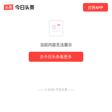
打开APP
当前内容无法展示
去今日头条看更多
—— ©
2026
今日头条
——