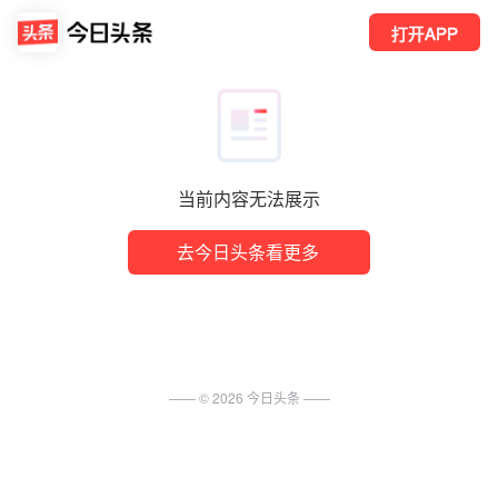
打开APP
当前内容无法展示
去今日头条看更多
—— ©
2026
今日头条
——