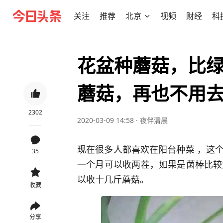
关注
推荐
北京
视频
财经
科
花盆种蘑菇，比绿
蘑菇，再也不用
2302
2020-03-09 14:58
·
夜伴清晨
现在很多人都喜欢在阳台种菜 ，这
35
一个月可以收两茬，如果是菌棒比较
以收十几斤蘑菇。
收藏
分享