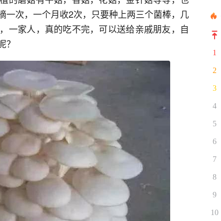
摘一次，一个月收2次，只要种上两三个菌棒，几
，一家人，真的吃不完，可以送给亲戚朋友，自
呢？
1
2
3
4
5
6
7
8
9
10