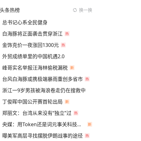
头条热榜
换一换
总书记心系全民健身
白海豚将正面袭击贯穿浙江
金饰克价一夜涨回1300元
外贸成绩单里的中国机遇2.0
峰哥实名举报汪海林偷税漏税
台风白海豚或携极端暴雨重创多省市
浙江一9岁男孩被海浪卷走仍在搜救中
丁俊晖中国公开赛首轮出局
郑丽文：台湾从来没有“独立”过
央媒：用Token还是词元事关科技话语权
曝美军高层寻找摆脱伊朗战事的途径