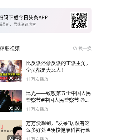
扫码下载今日头条APP
看最新、最热资讯内容
精彩视频
换一换
比反派还像反派的正派主角，
全员都是大恶人！
06:02
11万
次播放
巡光——致敬第五个中国人民
警察节#中国人民警察节 @抖
音小助手
05:00
11万
次播放
万万没想到，“发呆”居然有这
么多好处 #硬核健康科普行动
03:25
11万
次播放