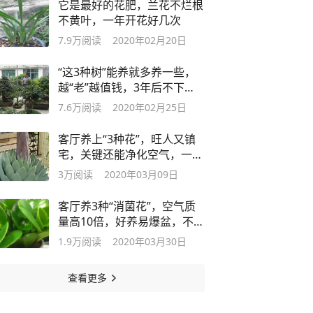
它是最好的花肥，兰花不烂根
不黄叶，一年开花好几次
7.9万
阅读
2020年02月20日
“这3种树”能养就多养一些，
越“老”越值钱，3年后不下
2000每棵
7.6万
阅读
2020年02月25日
客厅养上“3种花”，旺人又镇
宅，关键还能净化空气，一举
两得
3万
阅读
2020年03月09日
客厅养3种“消菌花”，空气质
量高10倍，好养易爆盆，不养
别后悔
1.9万
阅读
2020年03月30日
查看更多