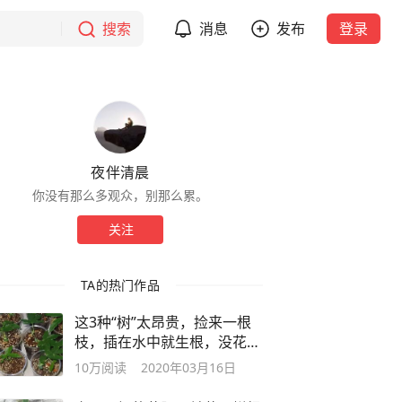
搜索
消息
发布
登录
夜伴清晨
你没有那么多观众，别那么累。
关注
TA的热门作品
这3种“树”太昂贵，捡来一根
枝，插在水中就生根，没花一
分钱！
10万
阅读
2020年03月16日