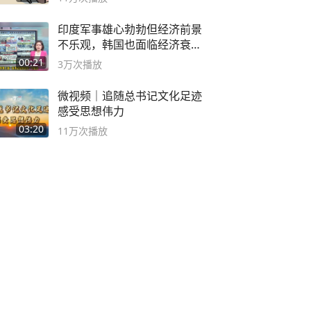
印度军事雄心勃勃但经济前景
不乐观，韩国也面临经济衰退
风险
00:21
3万
次播放
微视频｜追随总书记文化足迹
感受思想伟力
03:20
11万
次播放