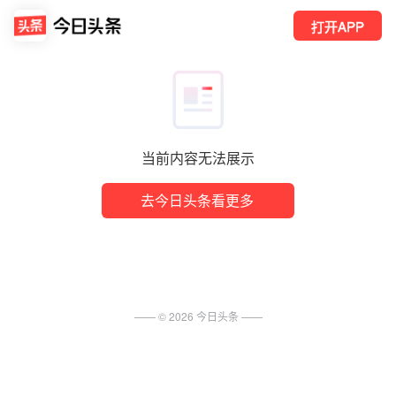
打开APP
当前内容无法展示
去今日头条看更多
—— ©
2026
今日头条
——