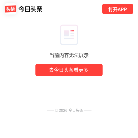
打开APP
当前内容无法展示
去今日头条看更多
—— ©
2026
今日头条
——