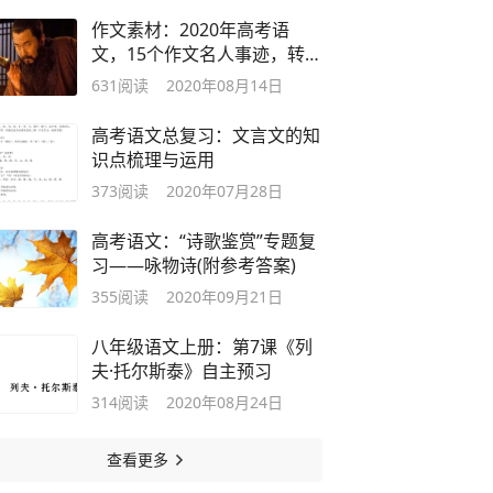
作文素材：2020年高考语
文，15个作文名人事迹，转给
孩子！
631
阅读
2020年08月14日
高考语文总复习：文言文的知
识点梳理与运用
373
阅读
2020年07月28日
高考语文：“诗歌鉴赏”专题复
习——咏物诗(附参考答案)
355
阅读
2020年09月21日
八年级语文上册：第7课《列
夫·托尔斯泰》自主预习
314
阅读
2020年08月24日
查看更多