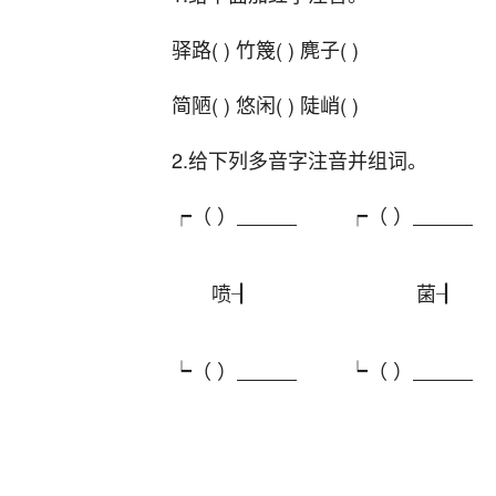
驿路( ) 竹篾( ) 麂子( )
简陋( ) 悠闲( ) 陡峭( )
2.给下列多音字注音并组词。
┍（ ）
┍（ ）
喷┨ 菌┨
┕（ ）
┕（ ）