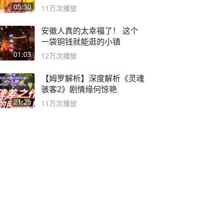
死
05:30
11万
次播放
安徽人真的太幸福了！ 这个
一袋铜钱就能逛的小镇
01:03
12万
次播放
【姆罗解析】深度解析《灵魂
骇客2》剧情缘何惊艳
21:25
11万
次播放