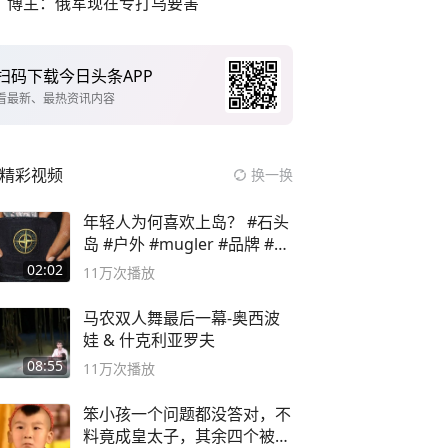
博主：俄军现在专打乌要害
扫码下载今日头条APP
看最新、最热资讯内容
精彩视频
换一换
年轻人为何喜欢上岛？ #石头
岛 #户外 #mugler #品牌 #足
球流氓
02:02
11万
次播放
马农双人舞最后一幕-奥西波
娃 & 什克利亚罗夫
08:55
11万
次播放
笨小孩一个问题都没答对，不
料竟成皇太子，其余四个被处