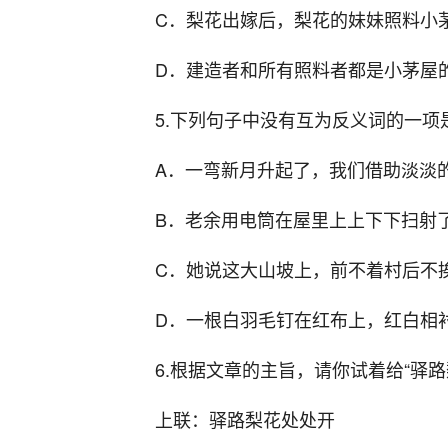
C．梨花出嫁后，梨花的妹妹照料小
D．建造者和所有照料者都是小茅屋
5.下列句子中没有互为反义词的一项是(
A．一弯新月升起了，我们借助淡淡
B．老余用电筒在屋里上上下下扫射
C．她说这大山坡上，前不着村后不
D．一根白羽毛钉在红布上，红白相
6.根据文章的主旨，请你试着给“驿
上联：驿路梨花处处开