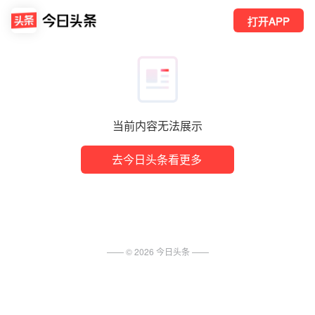
打开APP
当前内容无法展示
去今日头条看更多
—— ©
2026
今日头条
——