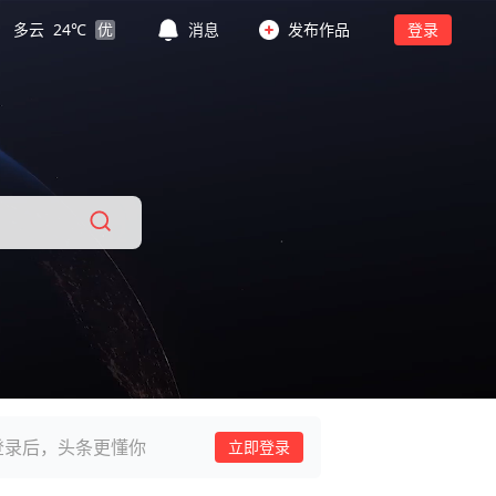
多云
24
℃
优
消息
发布作品
登录
登录后，头条更懂你
立即登录