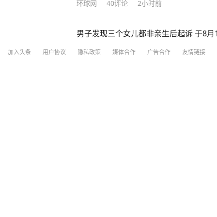
环球网
40
评论
2小时前
男子发现三个女儿都非亲生后起诉 于8月
加入头条
用户协议
隐私政策
媒体合作
广告合作
友情链接
看看新闻
2小时前
预警机上航母有多难？几十吨铁鸟惊险起
中国新闻网
17
评论
5天前
周杰伦、刘若雪曾共同持股一家企业，网
传闻纯属恶意造谣