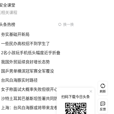
安全课堂
无相关课程
头条热榜
换一换
夯实基础开新局
一些民办高校招不到学生了
2名小孩玩手机低头幅度近乎折叠
我国外贸延续良好增长态势
国乒男单横滨冠军赛全军覆没
台风白海豚实时路径
女子称面试大概率失败但很开心
刷新
扫码下载今日头条
沙特土耳其巴基斯坦签署共同防务协议
上海：台风白海豚或将带来龙卷风
反馈