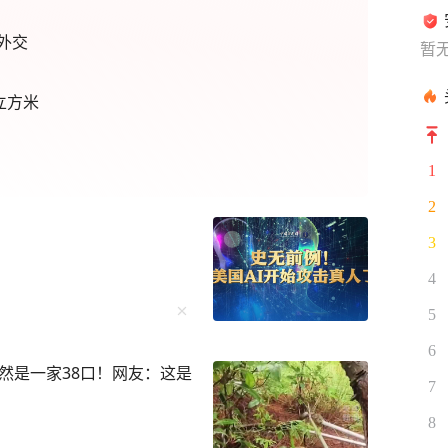
外交
暂
立方米
1
2
3
4
5
6
然是一家38口！网友：这是
7
8