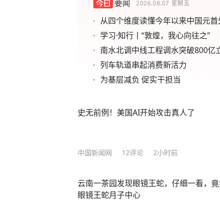
要闻
2026.08.07
星期五
从四个维度读懂今年以来中国元首
学习·知行丨“敦煌，我心向往之”
南水北调中线工程调水突破800亿
列车轨道串起消费新活力
为基层减负 促实干担当
史无前例！美国AI开始攻击真人了
中国新闻网
12
评论
2小时前
云南一茶园发现眼镜王蛇，仔细一看，竟
眼镜王蛇月子中心