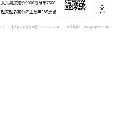
女儿卖房定价9000被母亲7500签约
越来越多高分考生放弃985选警校
下载
公司
违法和不良信息举报：400-140-2108
举报邮箱：jubao@toutiao.com
扫码下载今日头条APP
看最新、最热资讯内容
26
今日头条
黄打非网上举报
谣言曝光台
有害信息举报
举报受理公示
 专项举报：mcnjubao@toutiao.com
人相关举报：400-140-2108
荐专项举报：sfjubao@bytedance.com
P证140141号
P备12025439号-3
文化经营许可证 京网文〔2023〕3628-111号
执照
广播电视节目制作经营许可证