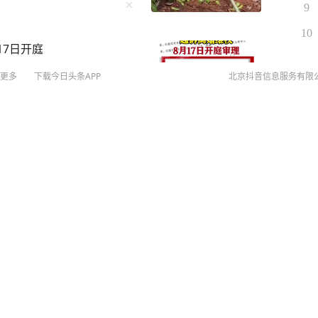
9
10
17日开庭
更多
下载今日头条APP
北京抖音信息服务有限
©
20
扫
降 零点几秒能定生死
网络
网上
侵权
MCN
未成年
算法推
传二人育有私生子？周杰伦公司严正声明：相关网络
京IC
京IC
网络
营业