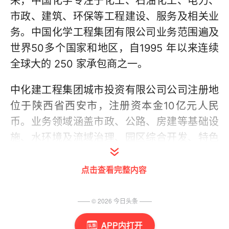
来，中国化学专注于化工、石油化工、电力、
市政、建筑、环保等工程建设、服务及相关业
务。中国化学工程集团有限公司业务范围遍及
世界50多个国家和地区，自1995 年以来连续
全球大的 250 家承包商之一。
中化建工程集团城市投资有限公司公司注册地
位于陕西省西安市，注册资本金10亿元人民
币。业务领域涵盖市政、公路、房建等基础设
施、水环境及流域治理、园区综合开发、特色
小镇等，投资范围集中在化工工程、环保工
程、园林绿化工程、公路工程等领域，可为业
点击查看完整内容
主提供投资、规划、勘察、设计、施工、运营
维护等全流程一体化服务。
—— ©
2026
今日头条
——
APP内打开
为实现公司长远战略目标，建设青年员工队