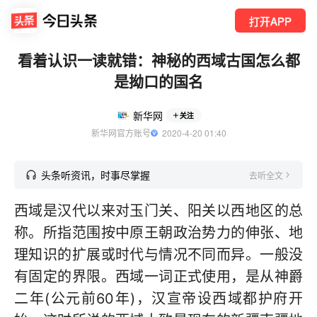
打开APP
看着认识一读就错：神秘的西域古国怎么都
是拗口的国名
新华网
关注
新华网官方账号
  2020-4-20 01:40
头条听资讯，时事尽掌握
去听全文
西域是汉代以来对玉门关、阳关以西地区的总
称。所指范围按中原王朝政治势力的伸张、地
理知识的扩展或时代与情况不同而异。一般没
有固定的界限。西域一词正式使用，是从神爵
二年(公元前60年)，汉宣帝设西域都护府开