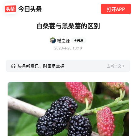
打开APP
白桑葚与黑桑葚的区别
椹之源
关注
2020-4-26 13:10
头条听资讯，时事尽掌握
去听全文