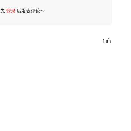
请先
登录
后发表评论～
1
赞
，你好秋天