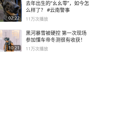
去年出生的“幺幺零”，如今怎
么样了？ #云南警事
02:22
11万
次播放
黑河暴雪被硬控 第一次现场
参加懂车帝冬测很有收获！
10:21
11万
次播放