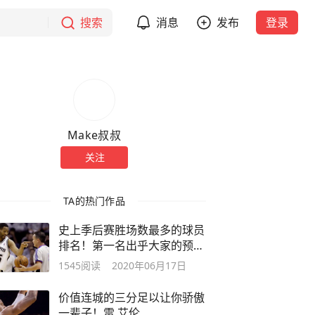
搜索
消息
发布
登录
Make叔叔
关注
TA的热门作品
史上季后赛胜场数最多的球员
排名！第一名出乎大家的预
料，费舍尔
1545
阅读
2020年06月17日
价值连城的三分足以让你骄傲
一辈子！雷.艾伦