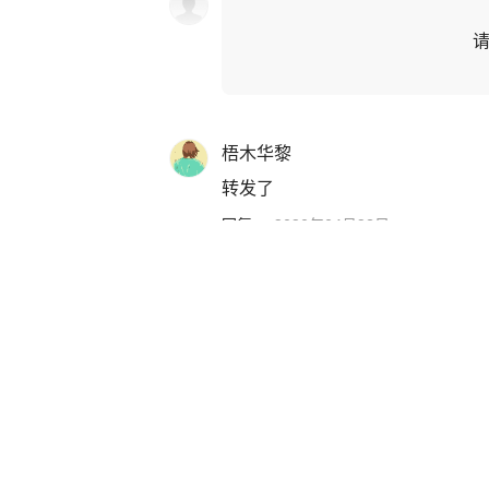
梧木华黎
转发了
回复
·
2020年04月28日
Make叔叔
作者
感谢你的支持！
回复
·
2020年04月28日
今日立秋！暑去凉来，一叶知秋