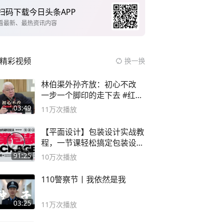
扫码下载今日头条APP
看最新、最热资讯内容
精彩视频
换一换
林伯渠外孙齐放：初心不改
一步一个脚印的走下去 #红船
论坛
03:49
11万
次播放
【平面设计】包装设计实战教
程，一节课轻松搞定包装设计
流程！
91:25
10万
次播放
110警察节丨我依然是我
03:25
11万
次播放