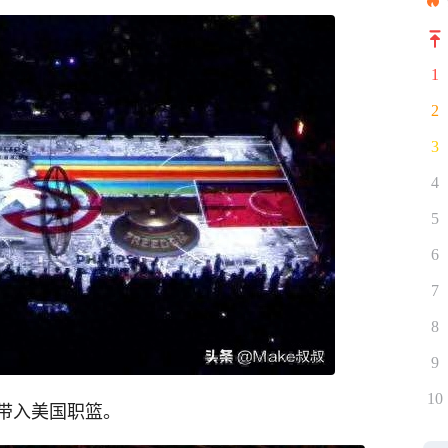
1
2
3
4
5
6
7
8
9
10
带入美国职篮。